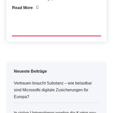
r
F
Read More
o
r
u
m
Neueste Beiträge
Vertrauen braucht Substanz – wie belastbar
sind Microsofts digitale Zusicherungen für
Europa?
In vielen Unternehmen werden die Karten neu