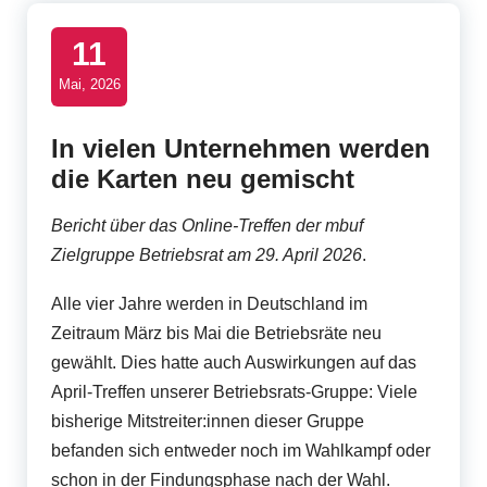
t
11
B
Mai, 2026
u
s
In vielen Unternehmen werden
i
die Karten neu gemischt
n
Bericht über das Online-Treffen der mbuf
e
Zielgruppe Betriebsrat am 29. April 2026
.
s
Alle vier Jahre werden in Deutschland im
s
Zeitraum März bis Mai die Betriebsräte neu
U
gewählt. Dies hatte auch Auswirkungen auf das
April-Treffen unserer Betriebsrats-Gruppe: Viele
s
bisherige Mitstreiter:innen dieser Gruppe
e
befanden sich entweder noch im Wahlkampf oder
schon in der Findungsphase nach der Wahl.