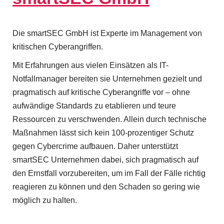
t
B
Die smartSEC GmbH ist Experte im Management von
u
kritischen Cyberangriffen.
s
Mit Erfahrungen aus vielen Einsätzen als IT-
i
Notfallmanager bereiten sie Unternehmen gezielt und
pragmatisch auf kritische Cyberangriffe vor – ohne
n
aufwändige Standards zu etablieren und teure
e
Ressourcen zu verschwenden. Allein durch technische
s
Maßnahmen lässt sich kein 100-prozentiger Schutz
gegen Cybercrime aufbauen. Daher unterstützt
s
smartSEC Unternehmen dabei, sich pragmatisch auf
U
den Ernstfall vorzubereiten, um im Fall der Fälle richtig
s
reagieren zu können und den Schaden so gering wie
möglich zu halten.
e