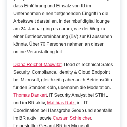
r
dass Einführung und Einsatz von KI im
F
Unternehmen einen tiefgehenden Eingriff in die
o
Arbeitswelt darstellen. In der mbuf digital lounge
r
am 24. Januar ging es darum, wie der Weg zu
einer Betriebsvereinbarung (BV) zur KI aussehen
u
könnte. Über 70 Personen nahmen an dieser
m
online Veranstaltung teil.
Diana Reichel-Maxwitat
, Head of Technical Sales
Security, Compliance, Identity & Cloud Endpoint
bei Microsoft, gleichzeitig aber auch Betriebsrätin
für den Standort Köln, übernahm die Moderation.
Thomas Dankert
, IT Security Analyst bei STIHL
und im BR aktiv,
Matthias Ratz
, int. IT
Coordination bei Hansgrohe Group und ebenfalls
im BR aktiv , sowie
Carsten Schleicher
,
freigestellter Gesamt-BR bei Microsoft