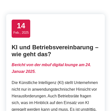
t
B
u
14
s
Feb., 2025
i
KI und Betriebsvereinbarung –
n
wie geht das?
e
s
Bericht vo
n
de
r
mbuf
digital lounge
am
24.
Januar 2025.
s
U
Die Künstliche Intelligenz (KI) stellt Unternehmen
nicht nur in anwendungstechnischer Hinsicht vor
s
Herausforderungen. Auch Betriebsräte fragen
e
sich, was im Hinblick auf den Einsatz von KI
geregelt werden kann und muss. Es ist unstrittig,