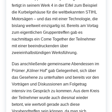
r
fertigt in seinem Werk 4 in der Eifel zum Beispiel
F
die Kurbelgehäuse für die weltbekannten STIHL
o
Motorsägen – und das mit einer Technologie, die
r
bislang weltweit einzigartig ist. Bereits am Vortag
zum eigentlichen Gruppentreffen gab es
u
nachmittags ein Come Together der Teilnehmer
m
mit einer beeindruckenden über
zweieinhalbstündigen Werksführung.
Das anschließende gemeinsame Abendessen im
Prümer „Kölner Hof” gab Gelegenheit, sich über
das Gesehene zu unterhalten und bereits vor den
Vorträgen und Diskussionen am Folgetrag
intensiv ins Gespräch zu kommen. Aus dem Kreis
der Teilnehmer wurde auch diesmal wieder
betont, wie wertvoll gerade auch diese
Vorabendtreffen sein können, da man sich