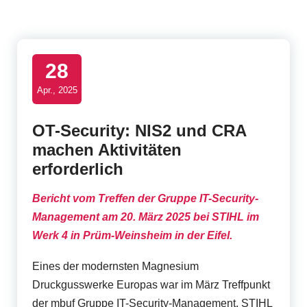
t
B
u
28
s
Apr., 2025
i
OT-Security: NIS2 und CRA
n
machen Aktivitäten
e
erforderlich
s
B
ericht vo
m
Treffen der Gruppe
IT-Security-
s
Management
am
20
. März
2025
bei STIHL im
U
Werk 4 in
Prüm-Weinsheim
in der Eifel
.
s
Eines der modernsten Magnesium
e
Druckgusswerke Europas war im März Treffpunkt
der mbuf Gruppe IT-Security-Management. STIHL