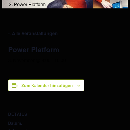
Power Platform
« Alle Veranstaltungen
Power Platform
3. November @ 9:00
-
16:00
Zum Kalender hinzufügen
DETAILS
Datum: