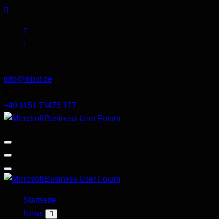
Skip
to
content
info@mbuf.de
+49 6151 73475-177
Microsoft
Business
User
Forum
Microsoft
Startseite
Business
News
User