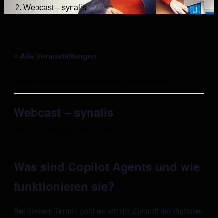
Webcast – synalis
« Alle Veranstaltungen
Diese Veranstaltung hat bereits stattgefunden.
Webcast – synalis
23. Mai 2025 @ 14:00
-
15:00
Was sind Copilot Agents und wie
funktionieren sie?
Bei diesem Termin geht es um die Zukunft der digitalen