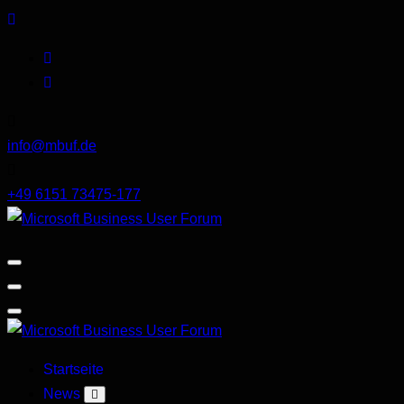
Skip
to
content
info@mbuf.de
+49 6151 73475-177
Microsoft
Business
User
Forum
Microsoft
Startseite
Business
News
User