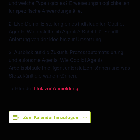
und welche Typen gibt es? Erweiterungsmöglichkeiten
für spezifische Anwendungsfälle.
2. Live-Demo: Erstellung eines individuellen Copilot
Agents: Wie erstelle ich Agents? Schritt-für-Schritt-
Anleitung von der Idee bis zur Umsetzung.
3. Ausblick auf die Zukunft. Prozessautomatisierung
und autonome Agents: Wie Copilot Agents
Arbeitsabläufe intelligent unterstützen können und was
Sie zukünftig erwarten können.
→ Hier der
Link zur Anmeldung
.
Zum Kalender hinzufügen