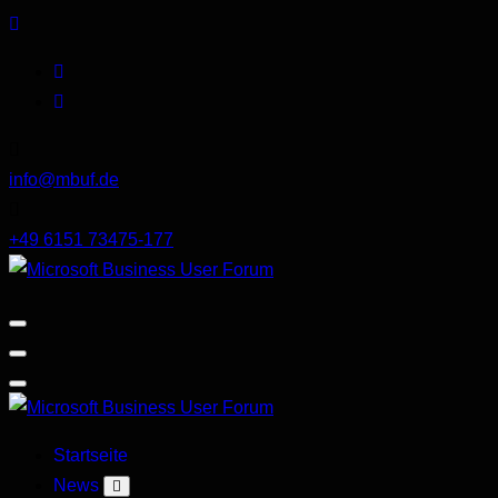
Skip
to
content
info@mbuf.de
+49 6151 73475-177
Microsoft
Business
User
Forum
Microsoft
Startseite
Business
News
User