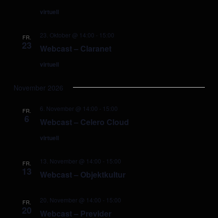
virtuell
23. Oktober @ 14:00
-
15:00
FR.
23
Webcast – Claranet
virtuell
November 2026
6. November @ 14:00
-
15:00
FR.
6
Webcast – Celero Cloud
virtuell
13. November @ 14:00
-
15:00
FR.
13
Webcast – Objektkultur
20. November @ 14:00
-
15:00
FR.
20
Webcast – Previder