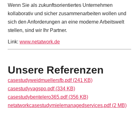
r
Wenn Sie als zukunftsorientiertes Unternehmen
F
kollaborativ und sicher zusammenarbeiten wollen und
o
sich den Anforderungen an eine moderne Arbeitswelt
stellen, sind wir Ihr Partner.
r
Link:
www.netatwork.de
u
m
Unsere Referenzen
casestudyweidmuellersfb.pdf (241 KB)
casestudyvagspo.pdf (334 KB)
casestudybentelero365.pdf (356 KB)
netatworkcasestudymielemanagedservices.pdf (2 MB)