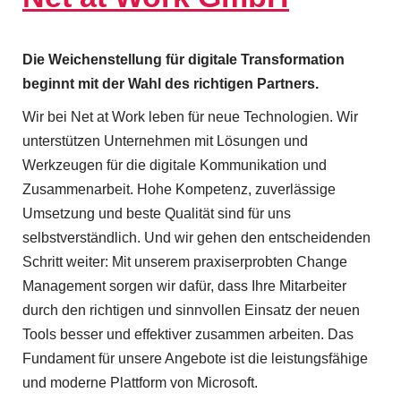
t
B
Die Weichenstellung für digitale Transformation
u
beginnt mit der Wahl des richtigen Partners.
s
Wir bei Net at Work leben für neue Technologien. Wir
i
unterstützen Unternehmen mit Lösungen und
Werkzeugen für die digitale Kommunikation und
n
Zusammenarbeit. Hohe Kompetenz, zuverlässige
e
Umsetzung und beste Qualität sind für uns
s
selbstverständlich. Und wir gehen den entscheidenden
Schritt weiter: Mit unserem praxiserprobten Change
s
Management sorgen wir dafür, dass Ihre Mitarbeiter
U
durch den richtigen und sinnvollen Einsatz der neuen
s
Tools besser und effektiver zusammen arbeiten. Das
Fundament für unsere Angebote ist die leistungsfähige
e
und moderne Plattform von Microsoft.