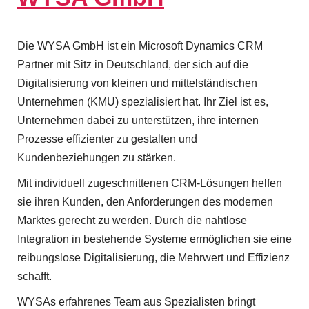
t
B
Die WYSA GmbH ist ein Microsoft Dynamics CRM
u
Partner mit Sitz in Deutschland, der sich auf die
s
Digitalisierung von kleinen und mittelständischen
Unternehmen (KMU) spezialisiert hat. Ihr Ziel ist es,
i
Unternehmen dabei zu unterstützen, ihre internen
n
Prozesse effizienter zu gestalten und
e
Kundenbeziehungen zu stärken.
s
Mit individuell zugeschnittenen CRM-Lösungen helfen
sie ihren Kunden, den Anforderungen des modernen
s
Marktes gerecht zu werden. Durch die nahtlose
U
Integration in bestehende Systeme ermöglichen sie eine
s
reibungslose Digitalisierung, die Mehrwert und Effizienz
schafft.
e
WYSAs erfahrenes Team aus Spezialisten bringt