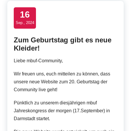
t
16
B
Sep., 2024
u
s
Zum Geburtstag gibt es neue
i
Kleider!
n
Liebe mbuf-Community,
e
Wir freuen uns, euch mitteilen zu können, dass
s
unsere neue Website zum 20. Geburtstag der
s
Community live geht!
U
Pünktlich zu unserem diesjährigen mbuf
s
Jahreskongress der morgen (17.September) in
e
Darmstadt startet.