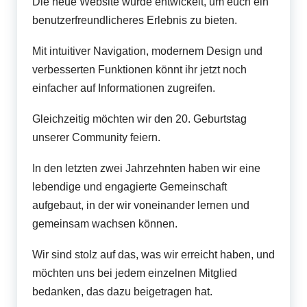
r
Die neue Website wurde entwickelt, um euch ein
F
benutzerfreundlicheres Erlebnis zu bieten.
o
Mit intuitiver Navigation, modernem Design und
r
verbesserten Funktionen könnt ihr jetzt noch
einfacher auf Informationen zugreifen.
u
m
Gleichzeitig möchten wir den 20. Geburtstag
unserer Community feiern.
In den letzten zwei Jahrzehnten haben wir eine
lebendige und engagierte Gemeinschaft
aufgebaut, in der wir voneinander lernen und
gemeinsam wachsen können.
Wir sind stolz auf das, was wir erreicht haben, und
möchten uns bei jedem einzelnen Mitglied
bedanken, das dazu beigetragen hat.