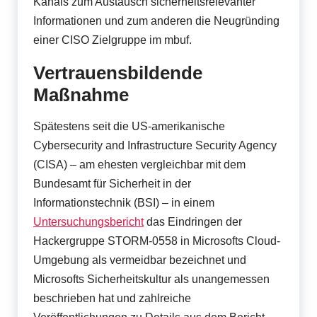
r
Kanals zum Austausch sicherheitsrelevanter
F
Informationen und zum anderen die Neugründing
einer CISO Zielgruppe im mbuf.
o
Vertrauensbildende
r
Maßnahme
u
m
Spätestens seit die US-amerikanische
Cybersecurity and Infrastructure Security Agency
(CISA) – am ehesten vergleichbar mit dem
Bundesamt für Sicherheit in der
Informationstechnik (BSI) – in einem
Untersuchungsbericht
das Eindringen der
Hackergruppe STORM-0558 in Microsofts Cloud-
Umgebung als vermeidbar bezeichnet und
Microsofts Sicherheitskultur als unangemessen
beschrieben hat und zahlreiche