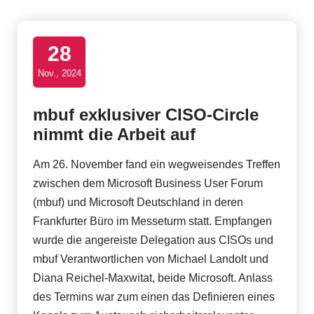
t
B
28
u
Nov., 2024
s
i
mbuf exklusiver CISO-Circle
nimmt die Arbeit auf
n
e
Am 26. November fand ein wegweisendes Treffen
s
zwischen dem Microsoft Business User Forum
(mbuf) und Microsoft Deutschland in deren
s
Frankfurter Büro im Messeturm statt. Empfangen
U
wurde die angereiste Delegation aus CISOs und
s
mbuf Verantwortlichen von Michael Landolt und
Diana Reichel-Maxwitat, beide Microsoft. Anlass
e
des Termins war zum einen das Definieren eines