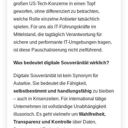
r
großen US-Tech-Konzerne in einen Topf
F
geworfen, ohne differenziert zu betrachten,
o
welche Rolle einzelne Anbieter tatsächlich
spielen. Für uns als IT-Führungskräfte im
r
Mittelstand, die tagtäglich Verantwortung für
u
sichere und performante IT-Umgebungen tragen,
m
ist diese Pauschalisierung nicht zielführend.
Was bedeutet digitale Souveränität wirklich?
Digitale Souveränität ist kein Synonym für
Autarkie. Sie bedeutet die Fähigkeit,
selbstbestimmt und handlungsfähig
zu bleiben
– auch in Krisenzeiten. Für international tätige
Unternehmen ist vollständige Unabhängigkeit
illusorisch. Es geht vielmehr um
Wahlfreiheit,
Transparenz und Kontrolle
über Daten,