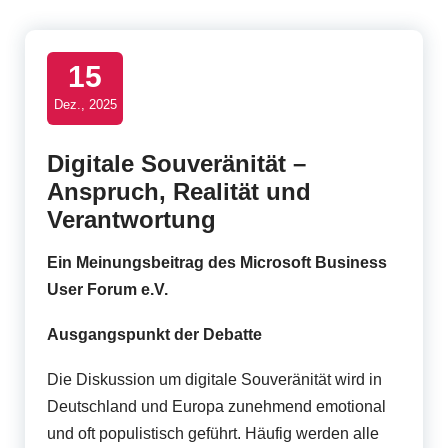
t
B
15
u
Dez., 2025
s
i
Digitale Souveränität –
Anspruch, Realität und
n
Verantwortung
e
s
Ein Meinungsbeitrag des Microsoft Business
User Forum e.V.
s
U
Ausgangspunkt der Debatte
s
Die Diskussion um digitale Souveränität wird in
e
Deutschland und Europa zunehmend emotional
und oft populistisch geführt. Häufig werden alle