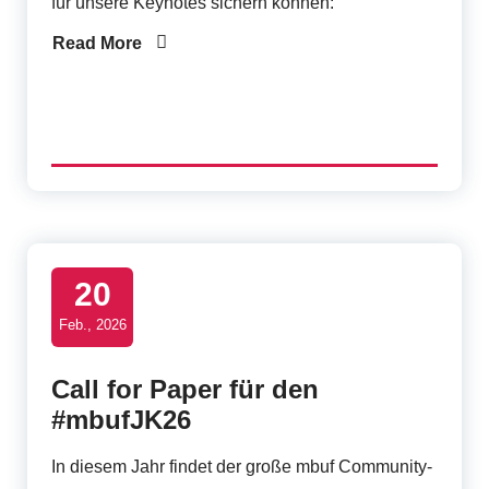
r
für unsere Keynotes sichern können:
F
Read More
o
r
u
m
20
Feb., 2026
Call for Paper für den
#mbufJK26
In diesem Jahr findet der große mbuf Community-