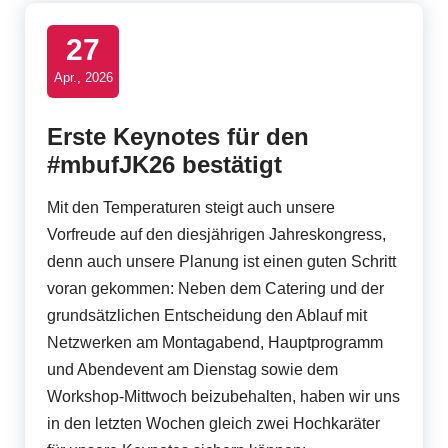
t
27
B
Apr., 2026
u
s
Erste Keynotes für den
i
#mbufJK26 bestätigt
n
Mit den Temperaturen steigt auch unsere
e
Vorfreude auf den diesjährigen Jahreskongress,
s
denn auch unsere Planung ist einen guten Schritt
voran gekommen: Neben dem Catering und der
s
grundsätzlichen Entscheidung den Ablauf mit
U
Netzwerken am Montagabend, Hauptprogramm
s
und Abendevent am Dienstag sowie dem
Workshop-Mittwoch beizubehalten, haben wir uns
e
in den letzten Wochen gleich zwei Hochkaräter