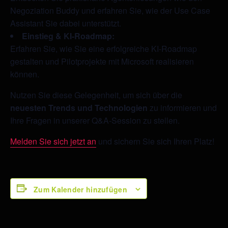
Negoziation Buddy und erfahren Sie, wie der Use Case
Assistant Sie dabei unterstützt.
Einstieg & KI-Roadmap:
Erfahren Sie, wie Sie eine erfolgreiche KI-Roadmap
gestalten und Pilotprojekte mit Microsoft realisieren
können.
Nutzen Sie diese Gelegenheit, um sich über die
neuesten Trends und Technologien
zu informieren und
Ihre Fragen in unserer Q&A-Session zu stellen.
Melden Sie sich jetzt an
und sichern Sie sich Ihren Platz!
Zum Kalender hinzufügen