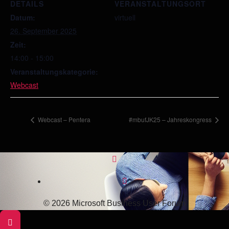
DETAILS
VERANSTALTUNGSORT
Datum:
virtuell
26. September 2025
Zeit:
14:00 - 15:00
Veranstaltungskategorie:
Webcast
Webcast – Pentera
#mbufJK25 – Jahreskongress
© 2026 Microsoft Business User Forum