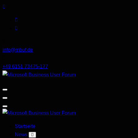
Skip
to
content
info@mbuf.de
+49 6151 73475-177
Microsoft
Business
User
Forum
Microsoft
Startseite
Business
News
User