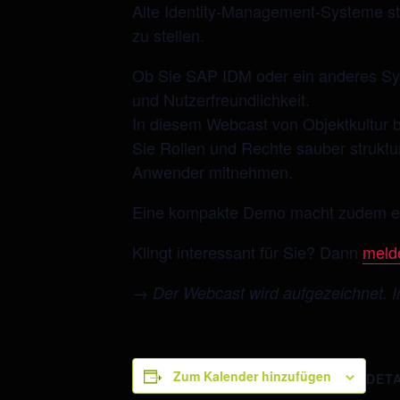
Alte Identity-Management-Systeme sto
zu stellen.
Ob Sie SAP IDM oder ein anderes Syst
und Nutzerfreundlichkeit.
In diesem Webcast von Objektkultur b
Sie Rollen und Rechte sauber struktu
Anwender mitnehmen.
Eine kompakte Demo macht zudem erleb
Klingt interessant für Sie? Dann
melde
→ Der Webcast wird aufgezeichnet. I
Zum Kalender hinzufügen
DETA