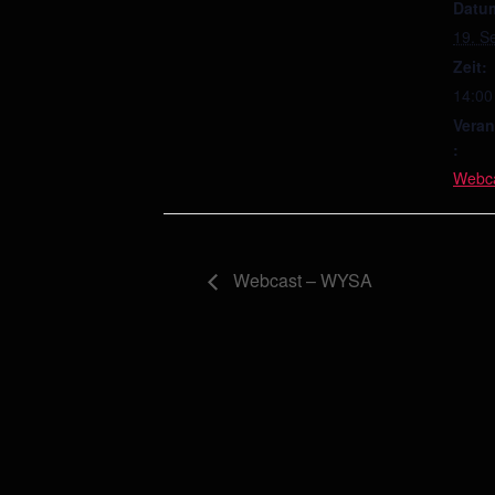
Datu
19. S
Zeit:
14:00
Veran
:
Webc
Webcast – WYSA