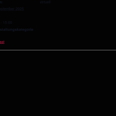
m:
virtuell
eptember 2025
 - 15:00
staltungskategorie
ast