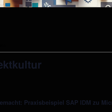
den.
ktkultur
gemacht: Praxisbeispiel SAP IDM zu Mic