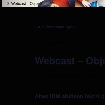
Webcast – Objektkultur
« Alle Veranstaltungen
Diese Veranstaltung hat bereits stattgefun
Webcast – Obje
19. September 2025 @ 14:00
-
15:00
Altes IDM ablösen leicht 