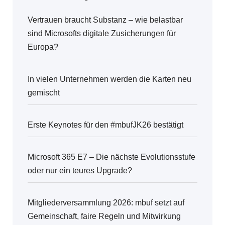
r
F
Vertrauen braucht Substanz – wie belastbar
o
sind Microsofts digitale Zusicherungen für
Europa?
r
u
In vielen Unternehmen werden die Karten neu
m
gemischt
Erste Keynotes für den #mbufJK26 bestätigt
Microsoft 365 E7 – Die nächste Evolutionsstufe
oder nur ein teures Upgrade?
Mitgliederversammlung 2026: mbuf setzt auf
Gemeinschaft, faire Regeln und Mitwirkung