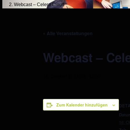
Webcast – Celero Cloud
« Alle Veranstaltungen
Webcast – Cel
16. Oktober @ 14:00
-
15:00
Zum Kalender hinzufügen
DETA
Datu
16. O
Zeit: