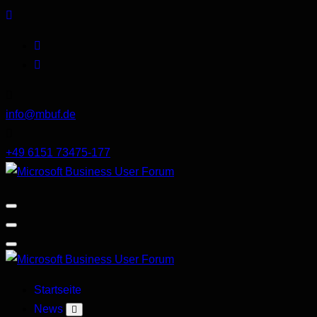
Skip
to
content
info@mbuf.de
+49 6151 73475-177
Microsoft
Business
User
Forum
Microsoft
Startseite
Business
News
User