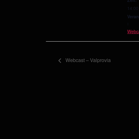
14:00
Veran
:
Webc
Webcast – Valprovia