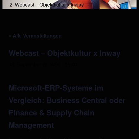
Webcast – Objektkultur x Inway
« Alle Veranstaltungen
Webcast – Objektkultur x Inway
18. September @ 14:00
-
15:00
Microsoft-ERP-Systeme im
Vergleich: Business Central oder
Finance & Supply Chain
Management