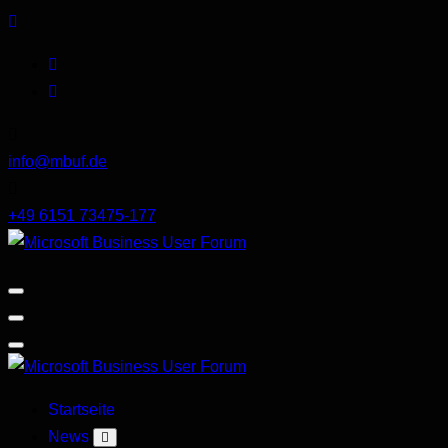
Skip
to
content
info@mbuf.de
+49 6151 73475-177
Microsoft
Business
User
Forum
Microsoft
Startseite
Business
News
User