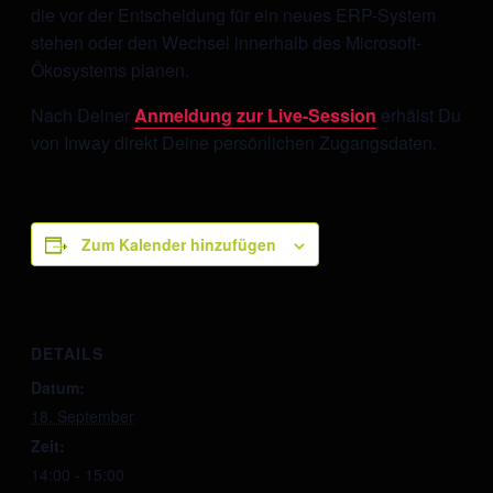
die vor der Entscheidung für ein neues ERP-System
stehen oder den Wechsel innerhalb des Microsoft-
Ökosystems planen.
Nach Deiner
Anmeldung zur Live-Session
erhälst Du
von Inway direkt Deine persönlichen Zugangsdaten.
Zum Kalender hinzufügen
DETAILS
Datum:
18. September
Zeit:
14:00 - 15:00